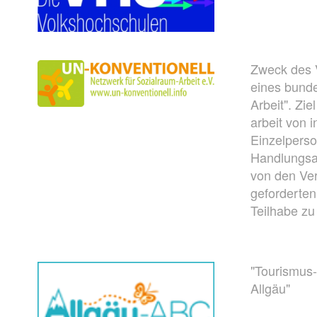
Zweck des V
eines bund
Arbeit". Zi
arbeit von 
Einzelpers
Handlungs­a
von den Ver
geforderten
Teilhabe zu
"Tourismus-
Allgäu"