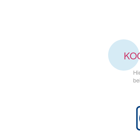
KO
Hi
be