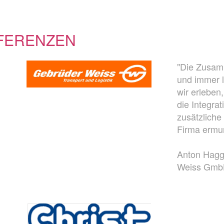
FERENZEN
"Die Zusamm
und immer l
wir erleben
die Integra
zusätzliche
Firma ermun
Anton Hagg,
Weiss Gm