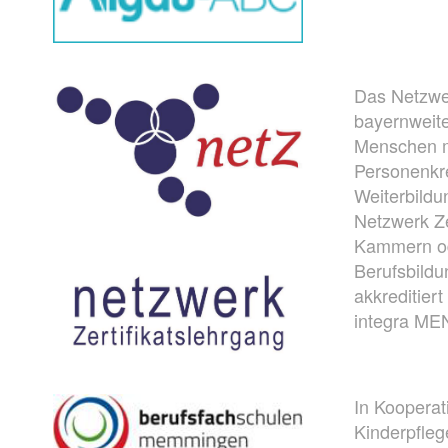
Das Netzwer
bayernweit
Menschen mi
Personenkre
Weiterbild
Netzwerk Ze
Kammern ode
Berufsbildu
akkreditier
integra ME
In Kooperat
Kinderpfle