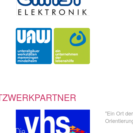
TZWERKPARTNER
"Ein Ort de
Orientierun